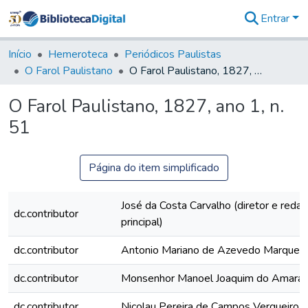
Entrar
Comunidades
&
Início
Hemeroteca
Periódicos Paulistas
Coleções
O Farol Paulistano
O Farol Paulistano, 1827, ano 1, n. 51
Tudo na
Biblioteca
O Farol Paulistano, 1827, ano 1, n.
Digital
51
Estatísticas
Página do item simplificado
José da Costa Carvalho (diretor e redat
dc.contributor
principal)
dc.contributor
Antonio Mariano de Azevedo Marques
dc.contributor
Monsenhor Manoel Joaquim do Amaral
dc.contributor
Nicolau Pereira de Campos Vergueiro