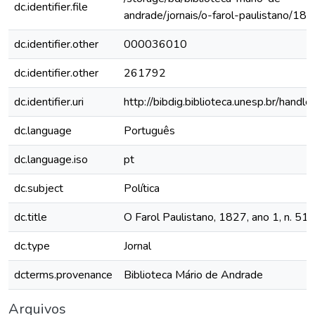
dc.identifier.file
andrade/jornais/o-farol-paulistano/1
dc.identifier.other
000036010
dc.identifier.other
261792
dc.identifier.uri
http://bibdig.biblioteca.unesp.br/hand
dc.language
Português
dc.language.iso
pt
dc.subject
Política
dc.title
O Farol Paulistano, 1827, ano 1, n. 51
dc.type
Jornal
dcterms.provenance
Biblioteca Mário de Andrade
Arquivos