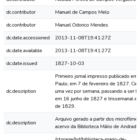
dc.contributor
Manuel de Campos Melo
dc.contributor
Manuel Odorico Mendes
dc.date.accessioned
2013-11-08T19:41:27Z
dc.date.available
2013-11-08T19:41:27Z
dc.date.issued
1827-10-03
Primeiro jornal impresso publicado em
Paulo, em 7 de fevereiro de 1827. Circ
dc.description
uma vez por semana, passando a ser b
em 16 junho de 1827 e trissemanal e
de 1829.
Arquivo gerado a partir dos microfilme
dc.description
acervo da Biblioteca Mário de Andrade
/storage/bd/biblioteca-mario-de-