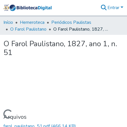
Entrar
Comunidades
&
Início
Hemeroteca
Periódicos Paulistas
Coleções
O Farol Paulistano
O Farol Paulistano, 1827, ano 1, n. 51
Tudo na
Biblioteca
O Farol Paulistano, 1827, ano 1, n.
Digital
51
Estatísticas
Carregando...
Arquivos
farol_paulistano_51.pdf
(466,14 KB)