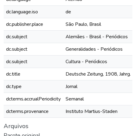
dc.language.iso
de
dc.publisher.place
São Paulo, Brasil
dc.subject
Alemães - Brasil - Periódicos
dc.subject
Generalidades - Periódicos
dc.subject
Cultura - Periódicos
dc.title
Deutsche Zeitung, 1908, Jahrg. III
dc.type
Jornal
dcterms.accrualPeriodicity
Semanal
dcterms.provenance
Instituto Martius-Staden
Arquivos
Pacote original