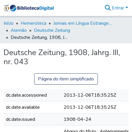
Entrar
Comunidades
&
Início
Hemeroteca
Jornais em Língua Estrangeira
Coleções
Alemão
Deutsche Zeitung
Tudo na
Deutsche Zeitung, 1908, Jahrg. III, nr. 043
Biblioteca
Digital
Deutsche Zeitung, 1908, Jahrg. III,
Estatísticas
nr. 043
Página do item simplificado
dc.date.accessioned
2013-12-06T18:35:25Z
dc.date.available
2013-12-06T18:35:25Z
dc.date.issued
1908-04-24
Abaixo do título : Anteriormente