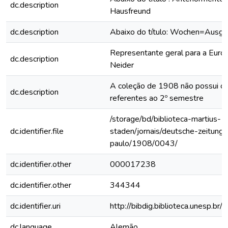
dc.description
Hausfreund
dc.description
Abaixo do título: Wochen=Ausg
Representante geral para a Euro
dc.description
Neider
A coleção de 1908 não possui os
dc.description
referentes ao 2º semestre
/storage/bd/biblioteca-martius-
dc.identifier.file
staden/jornais/deutsche-zeitung-
paulo/1908/0043/
dc.identifier.other
000017238
dc.identifier.other
344344
dc.identifier.uri
http://bibdig.biblioteca.unesp.b
dc.language
Alemão