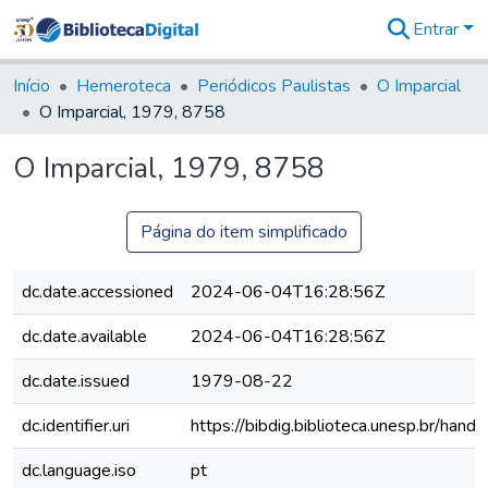
Entrar
Comunidades
&
Início
Hemeroteca
Periódicos Paulistas
O Imparcial
Coleções
O Imparcial, 1979, 8758
Tudo na
Biblioteca
O Imparcial, 1979, 8758
Digital
Estatísticas
Página do item simplificado
dc.date.accessioned
2024-06-04T16:28:56Z
dc.date.available
2024-06-04T16:28:56Z
dc.date.issued
1979-08-22
dc.identifier.uri
https://bibdig.biblioteca.unesp.br/han
dc.language.iso
pt