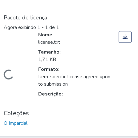
Pacote de licença
Agora exibindo
1 - 1 de 1
Nome:
license.txt
Tamanho:
1,71 KB
Formato:
Carregando...
Item-specific license agreed upon
to submission
Descrição:
Coleções
O Imparcial