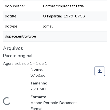
dc.publisher
Editora "Imprensa" Ltda
dc.title
O Imparcial, 1979, 8758
dc.type
Jornal
dspace.entity.type
Arquivos
Pacote original
Agora exibindo
1 - 1 de 1
Nome:
8758.pdf
Tamanho:
7,71 MB
Formato:
Carregando...
Adobe Portable Document
Format