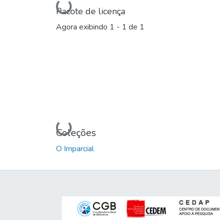
Carregando...
Pacote de licença
Agora exibindo
1 - 1 de 1
Carregando...
Coleções
O Imparcial