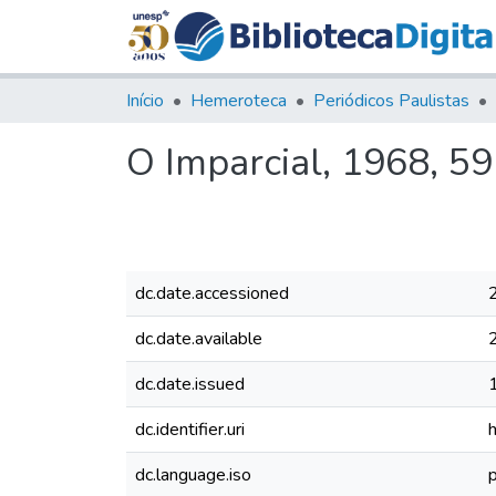
Início
Hemeroteca
Periódicos Paulistas
O Imparcial, 1968, 5
dc.date.accessioned
dc.date.available
dc.date.issued
dc.identifier.uri
dc.language.iso