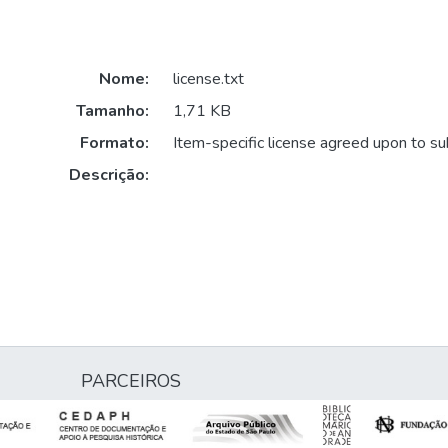
Nome:
license.txt
Tamanho:
1,71 KB
Formato:
Item-specific license agreed upon to s
Descrição:
PARCEIROS