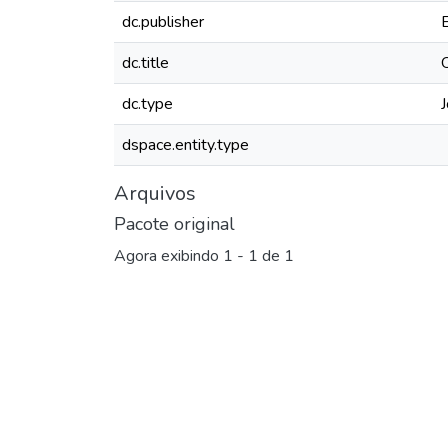
dc.publisher
dc.title
dc.type
J
dspace.entity.type
Arquivos
Pacote original
Agora exibindo
1 - 1 de 1