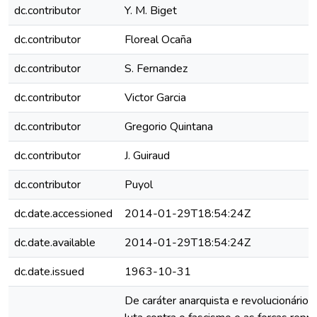
dc.contributor
Y. M. Biget
dc.contributor
Floreal Ocaña
dc.contributor
S. Fernandez
dc.contributor
Victor Garcia
dc.contributor
Gregorio Quintana
dc.contributor
J. Guiraud
dc.contributor
Puyol
dc.date.accessioned
2014-01-29T18:54:24Z
dc.date.available
2014-01-29T18:54:24Z
dc.date.issued
1963-10-31
De caráter anarquista e revolucionário, 