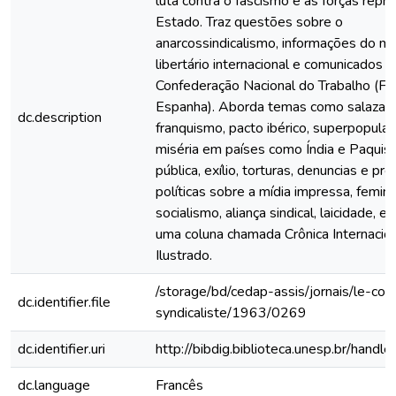
luta contra o fascismo e as forças repr
Estado. Traz questões sobre o
anarcossindicalismo, informações do 
libertário internacional e comunicados d
Confederação Nacional do Trabalho (Fr
Espanha). Aborda temas como salazar
dc.description
franquismo, pacto ibérico, superpopula
miséria em países como Índia e Paquis
pública, exílio, torturas, denuncias e pr
políticas sobre a mídia impressa, femin
socialismo, aliança sindical, laicidade, e
uma coluna chamada Crônica Internacion
Ilustrado.
/storage/bd/cedap-assis/jornais/le-co
dc.identifier.file
syndicaliste/1963/0269
dc.identifier.uri
http://bibdig.biblioteca.unesp.br/hand
dc.language
Francês