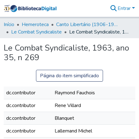
Entrar
Comunidades
&
Início
Hemeroteca
Canto Libertário (1906-1995)
Coleções
Le Combat Syndicaliste
Le Combat Syndicaliste, 1963, ano 35, n 269
Tudo na
Biblioteca
Le Combat Syndicaliste, 1963, ano
Digital
35, n 269
Estatísticas
Página do item simplificado
dc.contributor
Raymond Fauchois
dc.contributor
Rene Villard
dc.contributor
Blanquet
dc.contributor
Lallemand Michel