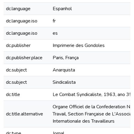
dc.language
Espanhol
dc.language.iso
fr
dc.language.iso
es
dc.publisher
Imprimerie des Gondoles
dc.publisher.place
Paris, França
dc.subject
Anarquista
dc.subject
Sindicalista
dc.title
Le Combat Syndicaliste, 1963, ano 35,
Organe Officiel de la Confederation Na
dc.title.alternative
Travail, Section Française de L'Associat
Internationale des Travailleurs
dc.type
Jornal