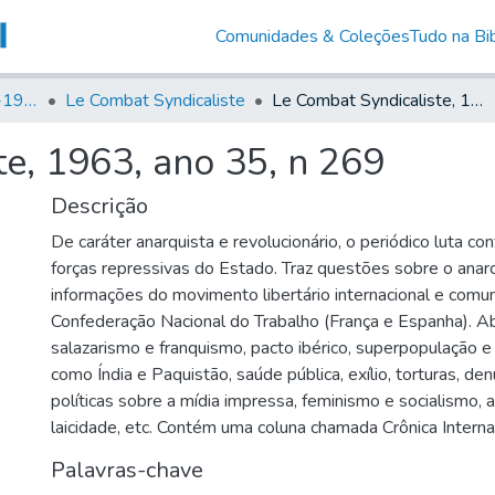
Comunidades & Coleções
Tudo na Bib
Canto Libertário (1906-1995)
Le Combat Syndicaliste
Le Combat Syndicaliste, 1963, ano 35, n 269
e, 1963, ano 35, n 269
Descrição
De caráter anarquista e revolucionário, o periódico luta co
forças repressivas do Estado. Traz questões sobre o anarc
informações do movimento libertário internacional e comu
Confederação Nacional do Trabalho (França e Espanha). 
salazarismo e franquismo, pacto ibérico, superpopulação e
como Índia e Paquistão, saúde pública, exílio, torturas, de
políticas sobre a mídia impressa, feminismo e socialismo, al
laicidade, etc. Contém uma coluna chamada Crônica Internac
Palavras-chave