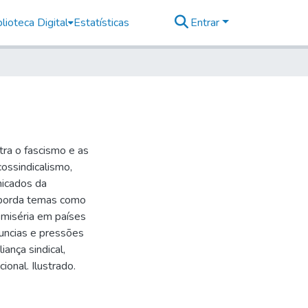
lioteca Digital
Estatísticas
Entrar
ntra o fascismo e as
ossindicalismo,
nicados da
Aborda temas como
 miséria em países
nuncias e pressões
iança sindical,
ional. Ilustrado.