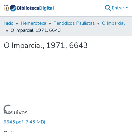
Entrar
Comunidades
&
Início
Hemeroteca
Periódicos Paulistas
O Imparcial
Coleções
O Imparcial, 1971, 6643
Tudo na
Biblioteca
O Imparcial, 1971, 6643
Digital
Estatísticas
Carregando...
Arquivos
6643.pdf
(7,43 MB)