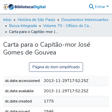
Entrar
Comunidades
&
Início
História de São Paulo
Documentos Interessantes
Coleções
Busca Integrada
Volume 70 - Ofícios do Capitão General Martins Lopes de Saldanha aos diversos funcionários da Capitania (1775-1776)
Tudo na
Carta para o Capitão-mor José Gomes de Gouvea
Biblioteca
Digital
Carta para o Capitão-mor José
Estatísticas
Gomes de Gouvea
Página do item simplificado
dc.date.accessioned
2013-11-29T17:52:25Z
dc.date.available
2013-11-29T17:52:25Z
dc.date.created
1775
dc.date.issued
1946