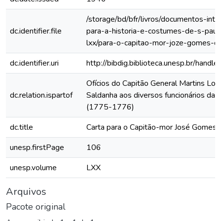
/storage/bd/bfr/livros/documentos-int
dc.identifier.file
para-a-historia-e-costumes-de-s-paul
lxx/para-o-capitao-mor-joze-gomes-d
dc.identifier.uri
http://bibdig.biblioteca.unesp.br/hand
Ofícios do Capitão General Martins Lo
dc.relation.ispartof
Saldanha aos diversos funcionários da C
(1775-1776)
dc.title
Carta para o Capitão-mor José Gomes
unesp.firstPage
106
unesp.volume
LXX
Arquivos
Pacote original