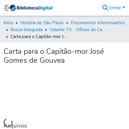
Entrar
Comunidades
&
Início
História de São Paulo
Documentos Interessantes
Coleções
Busca Integrada
Volume 70 - Ofícios do Capitão General Martins Lopes de Saldanha aos diversos funcionários da Capitania (1775-1776)
Tudo na
Carta para o Capitão-mor José Gomes de Gouvea
Biblioteca
Digital
Carta para o Capitão-mor José
Estatísticas
Gomes de Gouvea
Carregando...
Arquivos