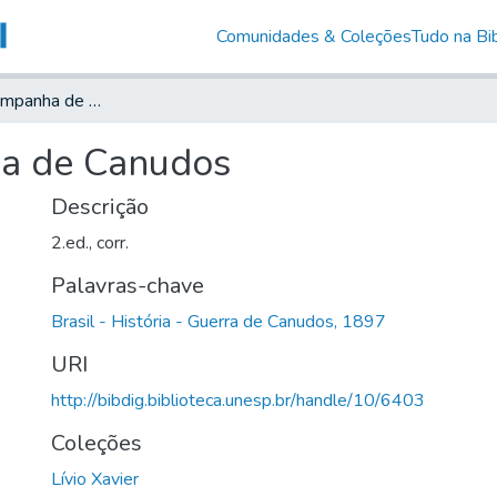
Comunidades & Coleções
Tudo na Bib
Os sertões : Campanha de Canudos
ha de Canudos
Descrição
2.ed., corr.
Palavras-chave
Brasil - História - Guerra de Canudos, 1897
URI
http://bibdig.biblioteca.unesp.br/handle/10/6403
Coleções
Lívio Xavier