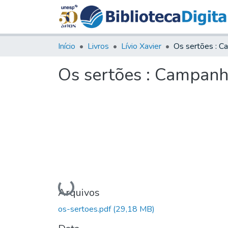
Início
Livros
Lívio Xavier
Os sertões : Campan
Carregando...
Arquivos
os-sertoes.pdf
(29,18 MB)