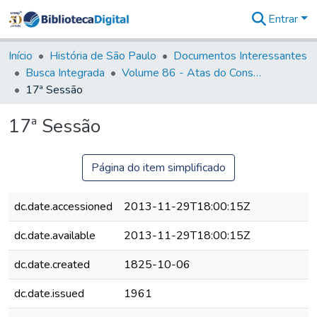
Entrar
Comunidades
&
Início
História de São Paulo
Documentos Interessantes
Coleções
Busca Integrada
Volume 86 - Atas do Conselho da Presidência da Província de São Paulo (1824-1829)
Tudo na
17ª Sessão
Biblioteca
Digital
17ª Sessão
Estatísticas
Página do item simplificado
dc.date.accessioned
2013-11-29T18:00:15Z
dc.date.available
2013-11-29T18:00:15Z
dc.date.created
1825-10-06
dc.date.issued
1961