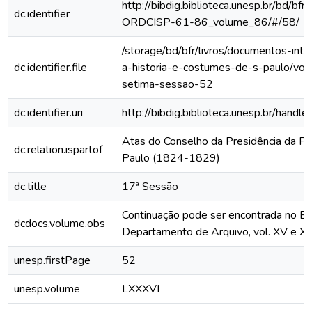
http://bibdig.biblioteca.unesp.br/bd/bf
dc.identifier
ORDCISP-61-86_volume_86/#/58/
/storage/bd/bfr/livros/documentos-int
dc.identifier.file
a-historia-e-costumes-de-s-paulo/vol
setima-sessao-52
dc.identifier.uri
http://bibdig.biblioteca.unesp.br/hand
Atas do Conselho da Presidência da Pr
dc.relation.ispartof
Paulo (1824-1829)
dc.title
17ª Sessão
Continuação pode ser encontrada no Bo
dcdocs.volume.obs
Departamento de Arquivo, vol. XV e XV
unesp.firstPage
52
unesp.volume
LXXXVI