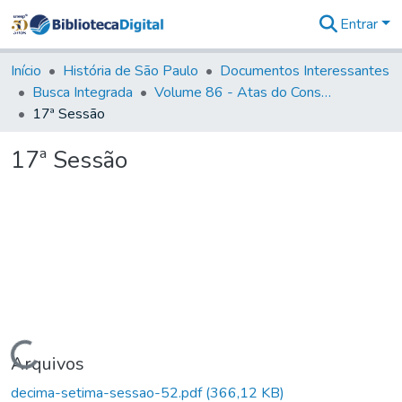
Entrar
Comunidades
&
Início
História de São Paulo
Documentos Interessantes
Coleções
Busca Integrada
Volume 86 - Atas do Conselho da Presidência da Província de São Paulo (1824-1829)
Tudo na
17ª Sessão
Biblioteca
Digital
17ª Sessão
Estatísticas
Carregando...
Arquivos
decima-setima-sessao-52.pdf
(366,12 KB)