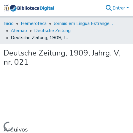
Entrar
Comunidades
&
Início
Hemeroteca
Jornais em Língua Estrangeira
Coleções
Alemão
Deutsche Zeitung
Tudo na
Deutsche Zeitung, 1909, Jahrg. V, nr. 021
Biblioteca
Digital
Deutsche Zeitung, 1909, Jahrg. V,
Estatísticas
nr. 021
Carregando...
Arquivos