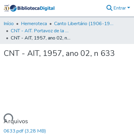
Entrar
Comunidades
&
Início
Hemeroteca
Canto Libertário (1906-1995)
Coleções
CNT - AIT. Portavoz de la C.N.T de España en el Exilio
Tudo na
CNT - AIT, 1957, ano 02, n 633
Biblioteca
Digital
CNT - AIT, 1957, ano 02, n 633
Estatísticas
egando...
Arquivos
0633.pdf
(3,28 MB)