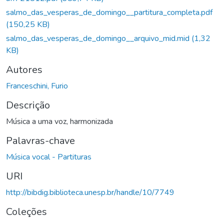
salmo_das_vesperas_de_domingo__partitura_completa.pdf
(150,25 KB)
salmo_das_vesperas_de_domingo__arquivo_mid.mid
(1,32
KB)
Autores
Franceschini, Furio
Descrição
Música a uma voz, harmonizada
Palavras-chave
Música vocal - Partituras
URI
http://bibdig.biblioteca.unesp.br/handle/10/7749
Coleções