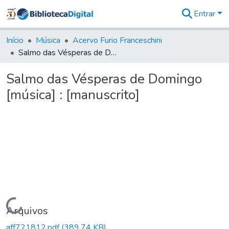
Entrar
Comunidades
&
Início
Música
Acervo Furio Franceschini
Coleções
Salmo das Vésperas de Domingo [música] : [manuscrito]
Tudo na
Biblioteca
Salmo das Vésperas de Domingo
Digital
[música] : [manuscrito]
Estatísticas
Carregando...
Arquivos
aff721812.pdf
(389,74 KB)