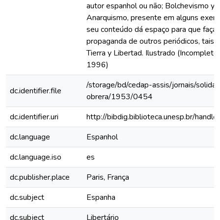
autor espanhol ou não; Bolchevismo y
Anarquismo, presente em alguns exem
seu conteúdo dá espaço para que faça 
propaganda de outros periódicos, tais
Tierra y Libertad. Ilustrado (Incomplet
1996)
/storage/bd/cedap-assis/jornais/solidar
dc.identifier.file
obrera/1953/0454
dc.identifier.uri
http://bibdig.biblioteca.unesp.br/hand
dc.language
Espanhol
dc.language.iso
es
dc.publisher.place
Paris, França
dc.subject
Espanha
dc.subject
Libertário