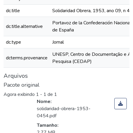
dc.title
Solidaridad Obrera, 1953, ano 09, n 4
Portavoz de la Confederación Nacional 
dc.title.alternative
de España
dc.type
Jornal
UNESP, Centro de Documentação e Ap
dcterms.provenance
Pesquisa (CEDAP)
Arquivos
Pacote original
Agora exibindo
1 - 1 de 1
Nome:
solidaridad-obrera-1953-
0454.pdf
Tamanho:
2,77 MB