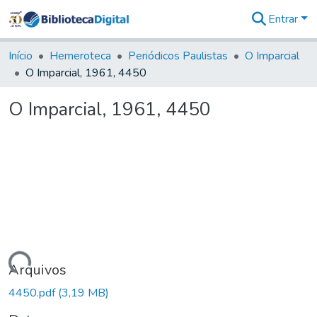
Entrar
Comunidades
&
Início
Hemeroteca
Periódicos Paulistas
O Imparcial
Coleções
O Imparcial, 1961, 4450
Tudo na
Biblioteca
O Imparcial, 1961, 4450
Digital
Estatísticas
Carregando...
Arquivos
4450.pdf
(3,19 MB)