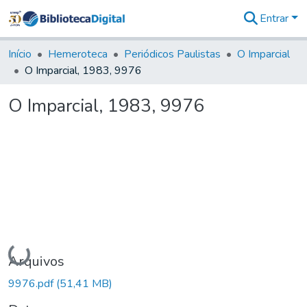
Entrar
Comunidades
&
Início
Hemeroteca
Periódicos Paulistas
O Imparcial
Coleções
O Imparcial, 1983, 9976
Tudo na
Biblioteca
O Imparcial, 1983, 9976
Digital
Estatísticas
Carregando...
Arquivos
9976.pdf
(51,41 MB)