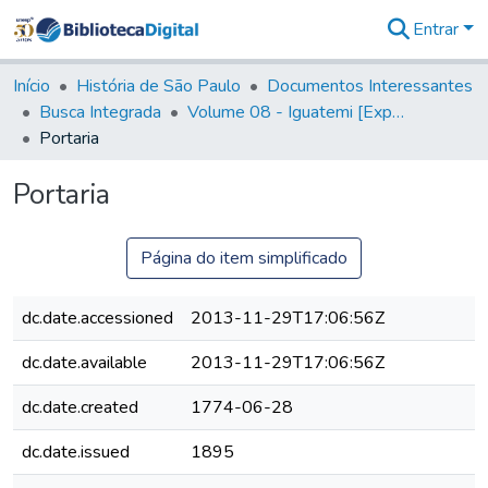
Entrar
Comunidades
&
Início
História de São Paulo
Documentos Interessantes
Coleções
Busca Integrada
Volume 08 - Iguatemi [Expedições para proteção e sustento]
Tudo na
Portaria
Biblioteca
Digital
Portaria
Estatísticas
Página do item simplificado
dc.date.accessioned
2013-11-29T17:06:56Z
dc.date.available
2013-11-29T17:06:56Z
dc.date.created
1774-06-28
dc.date.issued
1895