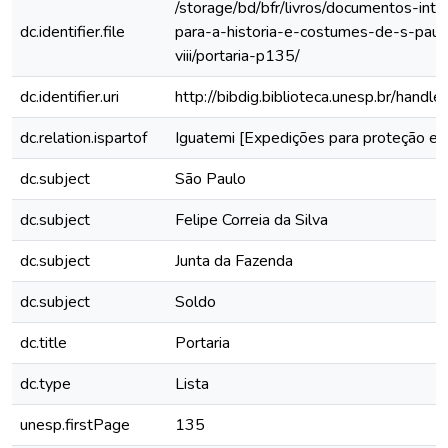
/storage/bd/bfr/livros/documentos-int
dc.identifier.file
para-a-historia-e-costumes-de-s-paul
viii/portaria-p135/
dc.identifier.uri
http://bibdig.biblioteca.unesp.br/hand
dc.relation.ispartof
Iguatemi [Expedições para proteção e 
dc.subject
São Paulo
dc.subject
Felipe Correia da Silva
dc.subject
Junta da Fazenda
dc.subject
Soldo
dc.title
Portaria
dc.type
Lista
unesp.firstPage
135