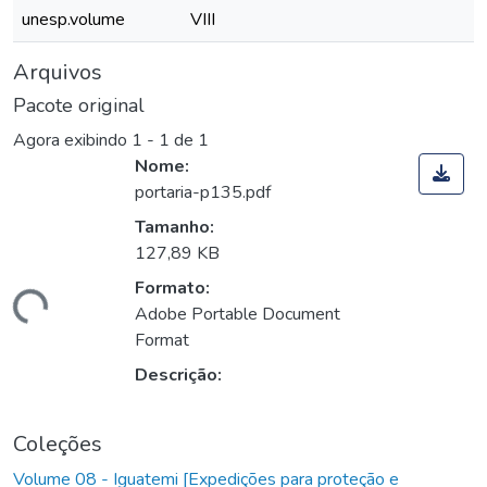
unesp.volume
VIII
Arquivos
Pacote original
Agora exibindo
1 - 1 de 1
Nome:
portaria-p135.pdf
Tamanho:
127,89 KB
Formato:
rregando...
Adobe Portable Document
Format
Descrição:
Coleções
Volume 08 - Iguatemi [Expedições para proteção e