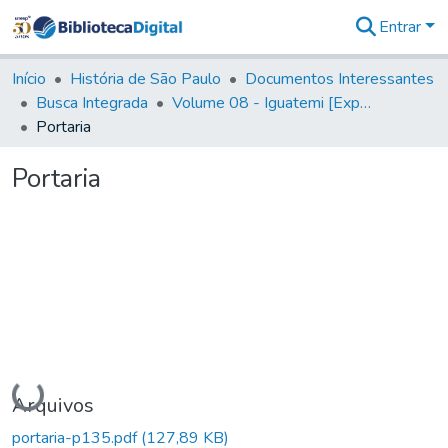
Entrar
Comunidades
&
Início
História de São Paulo
Documentos Interessantes
Coleções
Busca Integrada
Volume 08 - Iguatemi [Expedições para proteção e sustento]
Tudo na
Portaria
Biblioteca
Digital
Portaria
Estatísticas
Carregando...
Arquivos
portaria-p135.pdf
(127,89 KB)