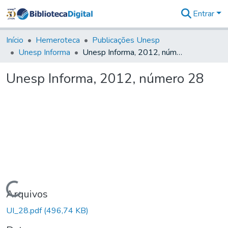
Entrar
Comunidades
&
Início
Hemeroteca
Publicações Unesp
Coleções
Unesp Informa
Unesp Informa, 2012, número 28
Tudo na
Biblioteca
Unesp Informa, 2012, número 28
Digital
Estatísticas
Carregando...
Arquivos
UI_28.pdf
(496,74 KB)