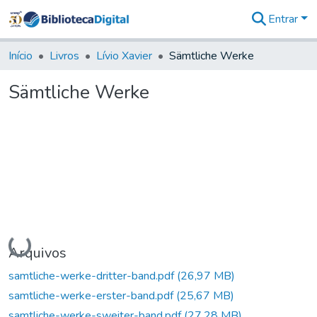
Entrar
Comunidades
&
Início
Livros
Lívio Xavier
Sämtliche Werke
Coleções
Tudo na
Sämtliche Werke
Biblioteca
Digital
Estatísticas
Carregando...
Arquivos
samtliche-werke-dritter-band.pdf
(26,97 MB)
samtliche-werke-erster-band.pdf
(25,67 MB)
samtliche-werke-sweiter-band.pdf
(27,28 MB)