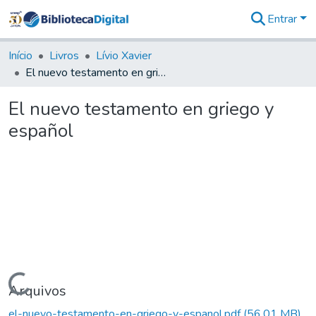
Entrar
Comunidades
&
Início
Livros
Lívio Xavier
Coleções
El nuevo testamento en griego y español
Tudo na
Biblioteca
El nuevo testamento en griego y
Digital
español
Estatísticas
Carregando...
Arquivos
el-nuevo-testamento-en-griego-y-espanol.pdf
(56,01 MB)