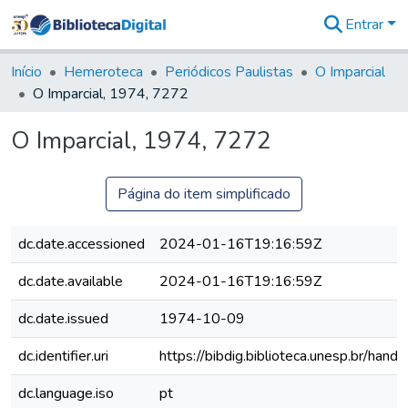
Entrar
Comunidades
&
Início
Hemeroteca
Periódicos Paulistas
O Imparcial
Coleções
O Imparcial, 1974, 7272
Tudo na
Biblioteca
O Imparcial, 1974, 7272
Digital
Estatísticas
Página do item simplificado
dc.date.accessioned
2024-01-16T19:16:59Z
dc.date.available
2024-01-16T19:16:59Z
dc.date.issued
1974-10-09
dc.identifier.uri
https://bibdig.biblioteca.unesp.br/han
dc.language.iso
pt