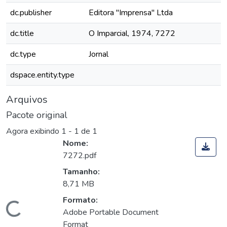
dc.publisher
Editora "Imprensa" Ltda
dc.title
O Imparcial, 1974, 7272
dc.type
Jornal
dspace.entity.type
Arquivos
Pacote original
Agora exibindo
1 - 1 de 1
Nome:
7272.pdf
Tamanho:
8,71 MB
Formato:
Carregando...
Adobe Portable Document
Format