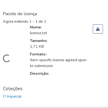
Pacote de licença
Agora exibindo
1 - 1 de 1
Nome:
license.txt
Tamanho:
1,71 KB
Formato:
Carregando...
Item-specific license agreed upon
to submission
Descrição:
Coleções
O Imparcial