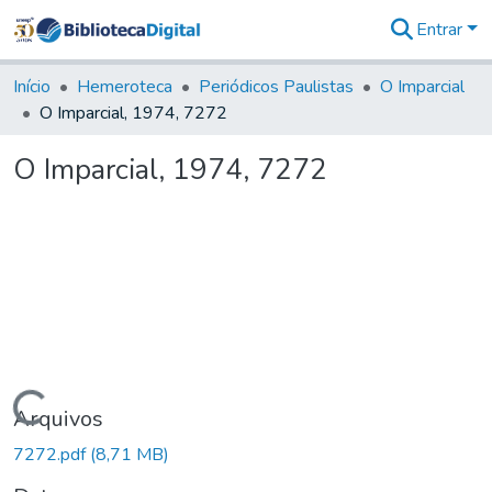
Entrar
Comunidades
&
Início
Hemeroteca
Periódicos Paulistas
O Imparcial
Coleções
O Imparcial, 1974, 7272
Tudo na
Biblioteca
O Imparcial, 1974, 7272
Digital
Estatísticas
Carregando...
Arquivos
7272.pdf
(8,71 MB)