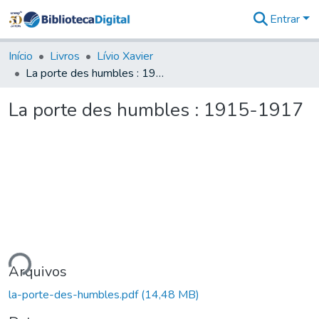
Entrar
Comunidades
&
Início
Livros
Lívio Xavier
Coleções
La porte des humbles : 1915-1917
Tudo na
Biblioteca
La porte des humbles : 1915-1917
Digital
Estatísticas
ando...
Arquivos
la-porte-des-humbles.pdf
(14,48 MB)