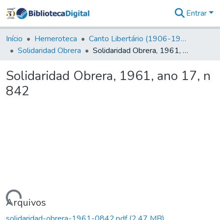
Entrar
Comunidades
&
Início
Hemeroteca
Canto Libertário (1906-1995)
Coleções
Solidaridad Obrera
Solidaridad Obrera, 1961, ano 17, n 842
Tudo na
Biblioteca
Solidaridad Obrera, 1961, ano 17, n
Digital
842
Estatísticas
rregando...
Arquivos
solidaridad-obrera-1961-0842.pdf
(2,47 MB)