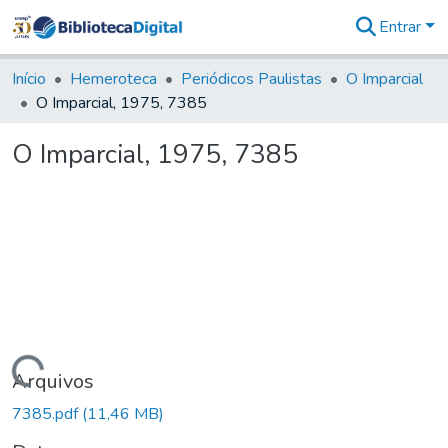
Entrar
Comunidades
&
Início
Hemeroteca
Periódicos Paulistas
O Imparcial
Coleções
O Imparcial, 1975, 7385
Tudo na
Biblioteca
O Imparcial, 1975, 7385
Digital
Estatísticas
Carregando...
Arquivos
7385.pdf
(11,46 MB)