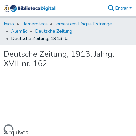
Entrar
Comunidades
&
Início
Hemeroteca
Jornais em Língua Estrangeira
Coleções
Alemão
Deutsche Zeitung
Tudo na
Deutsche Zeitung, 1913, Jahrg. XVII, nr. 162
Biblioteca
Digital
Deutsche Zeitung, 1913, Jahrg.
Estatísticas
XVII, nr. 162
Arquivos