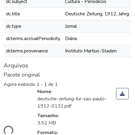
dc.subject
Cultura - Periódicos
dc.title
Deutsche Zeitung, 1912, Jahrg. X
dc.type
Jornal
dcterms.accrualPeriodicity
Diária
dcterms.provenance
Instituto Martius-Staden
Arquivos
Pacote original
Agora exibindo
1 - 1 de 1
Nome:
deutsche-zeitung-fur-sao-paulo-
1912-0132.pdf
Tamanho:
3,52 MB
ndo...
Formato: