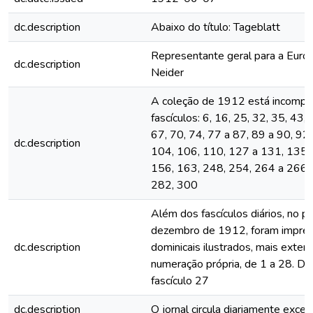
dc.description
Abaixo do título: Tageblatt
Representante geral para a Euro
dc.description
Neider
A coleção de 1912 está incomple
fascículos: 6, 16, 25, 32, 35, 43,
67, 70, 74, 77 a 87, 89 a 90, 92,
dc.description
104, 106, 110, 127 a 131, 135,
156, 163, 248, 254, 264 a 266,
282, 300
Além dos fascículos diários, no p
dezembro de 1912, foram impres
dc.description
dominicais ilustrados, mais exten
numeração própria, de 1 a 28. De
fascículo 27
dc.description
O jornal circula diariamente exc