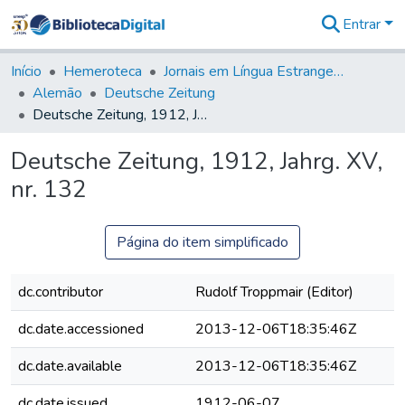
Entrar
Comunidades
&
Início
Hemeroteca
Jornais em Língua Estrangeira
Coleções
Alemão
Deutsche Zeitung
Tudo na
Deutsche Zeitung, 1912, Jahrg. XV, nr. 132
Biblioteca
Digital
Deutsche Zeitung, 1912, Jahrg. XV,
Estatísticas
nr. 132
Página do item simplificado
dc.contributor
Rudolf Troppmair (Editor)
dc.date.accessioned
2013-12-06T18:35:46Z
dc.date.available
2013-12-06T18:35:46Z
dc.date.issued
1912-06-07