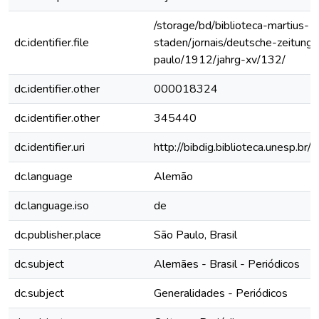
/storage/bd/biblioteca-martius-
dc.identifier.file
staden/jornais/deutsche-zeitung-
paulo/1912/jahrg-xv/132/
dc.identifier.other
000018324
dc.identifier.other
345440
dc.identifier.uri
http://bibdig.biblioteca.unesp.b
dc.language
Alemão
dc.language.iso
de
dc.publisher.place
São Paulo, Brasil
dc.subject
Alemães - Brasil - Periódicos
dc.subject
Generalidades - Periódicos