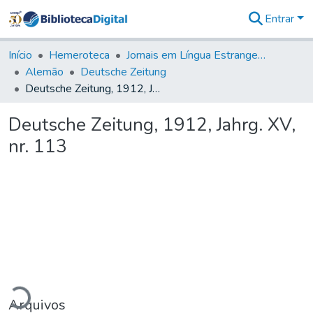
Entrar
Comunidades
&
Início
Hemeroteca
Jornais em Língua Estrangeira
Coleções
Alemão
Deutsche Zeitung
Tudo na
Deutsche Zeitung, 1912, Jahrg. XV, nr. 113
Biblioteca
Digital
Deutsche Zeitung, 1912, Jahrg. XV,
Estatísticas
nr. 113
egando...
Arquivos