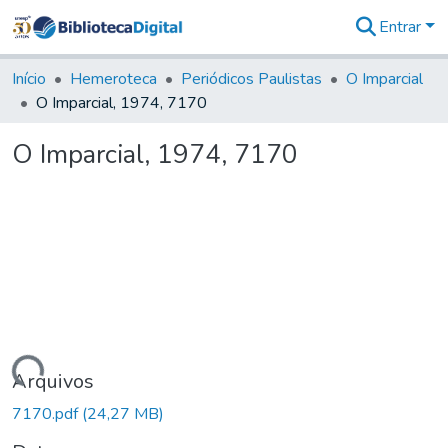
Entrar
Comunidades
&
Início
Hemeroteca
Periódicos Paulistas
O Imparcial
Coleções
O Imparcial, 1974, 7170
Tudo na
Biblioteca
O Imparcial, 1974, 7170
Digital
Estatísticas
Carregando...
Arquivos
7170.pdf
(24,27 MB)