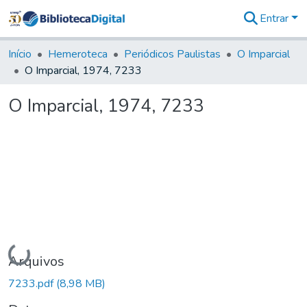
Entrar
Comunidades
&
Início
Hemeroteca
Periódicos Paulistas
O Imparcial
Coleções
O Imparcial, 1974, 7233
Tudo na
Biblioteca
O Imparcial, 1974, 7233
Digital
Estatísticas
Carregando...
Arquivos
7233.pdf
(8,98 MB)