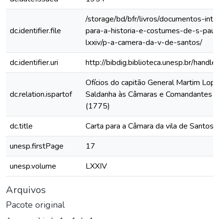
/storage/bd/bfr/livros/documentos-int
dc.identifier.file
para-a-historia-e-costumes-de-s-paul
lxxiv/p-a-camera-da-v-de-santos/
dc.identifier.uri
http://bibdig.biblioteca.unesp.br/hand
Ofícios do capitão General Martim Lop
dc.relation.ispartof
Saldanha às Câmaras e Comandantes da
(1775)
dc.title
Carta para a Câmara da vila de Santos
unesp.firstPage
17
unesp.volume
LXXIV
Arquivos
Pacote original