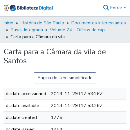
Entrar
Comunidades
&
Início
História de São Paulo
Documentos Interessantes
Coleções
Busca Integrada
Volume 74 - Ofícios do capitão General Martim Lopes Lobo de Saldanha às Câmaras e Comandantes da Capitania (1775)
Tudo na
Carta para a Câmara da vila de Santos
Biblioteca
Digital
Carta para a Câmara da vila de
Estatísticas
Santos
Página do item simplificado
dc.date.accessioned
2013-11-29T17:53:26Z
dc.date.available
2013-11-29T17:53:26Z
dc.date.created
1775
dc.date.issued
1954