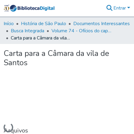
Entrar
Comunidades
&
Início
História de São Paulo
Documentos Interessantes
Coleções
Busca Integrada
Volume 74 - Ofícios do capitão General Martim Lopes Lobo de Saldanha às Câmaras e Comandantes da Capitania (1775)
Tudo na
Carta para a Câmara da vila de Santos
Biblioteca
Digital
Carta para a Câmara da vila de
Estatísticas
Santos
Carregando...
Arquivos