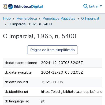
Entrar
Comunidades
&
Início
Hemeroteca
Periódicos Paulistas
O Imparcial
Coleções
O Imparcial, 1965, n. 5400
Tudo na
Biblioteca
O Imparcial, 1965, n. 5400
Digital
Estatísticas
Página do item simplificado
dc.date.accessioned
2024-12-20T03:32:05Z
dc.date.available
2024-12-20T03:32:05Z
dc.date.issued
1965-11-05
dc.identifier.uri
https://bibdig.biblioteca.unesp.br/han
dc.language.iso
pt