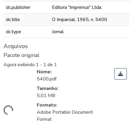
dc.publisher
Editora "Imprensa" Ltda.
dc.title
O Imparcial, 1965, n. 5400
dc.type
Jornal
Arquivos
Pacote original
Agora exibindo
1 - 1 de 1
Nome:
5400.pdf
Tamanho:
5,01 MB
Formato:
rregando...
Adobe Portable Document
Format