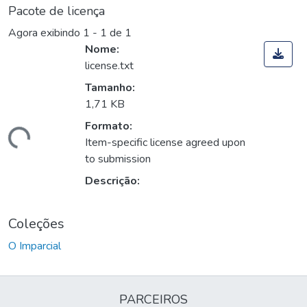
Pacote de licença
Agora exibindo
1 - 1 de 1
Nome:
license.txt
Tamanho:
1,71 KB
Formato:
rregando...
Item-specific license agreed upon
to submission
Descrição:
Coleções
O Imparcial
PARCEIROS