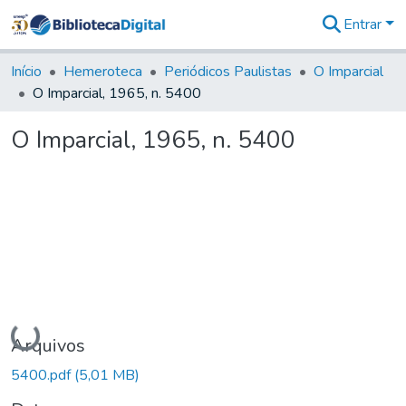
Entrar
Comunidades
&
Início
Hemeroteca
Periódicos Paulistas
O Imparcial
Coleções
O Imparcial, 1965, n. 5400
Tudo na
Biblioteca
O Imparcial, 1965, n. 5400
Digital
Estatísticas
Carregando...
Arquivos
5400.pdf
(5,01 MB)