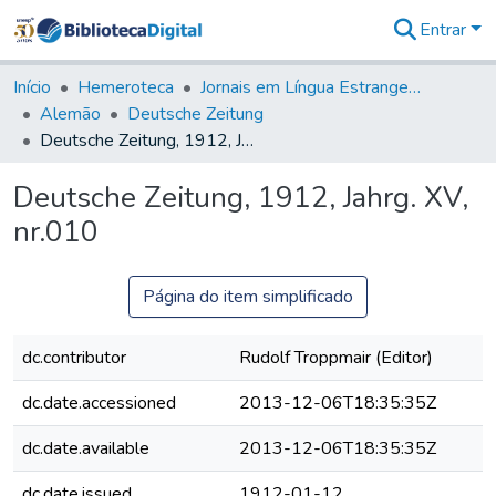
Entrar
Comunidades
&
Início
Hemeroteca
Jornais em Língua Estrangeira
Coleções
Alemão
Deutsche Zeitung
Tudo na
Deutsche Zeitung, 1912, Jahrg. XV, nr.010
Biblioteca
Digital
Deutsche Zeitung, 1912, Jahrg. XV,
Estatísticas
nr.010
Página do item simplificado
dc.contributor
Rudolf Troppmair (Editor)
dc.date.accessioned
2013-12-06T18:35:35Z
dc.date.available
2013-12-06T18:35:35Z
dc.date.issued
1912-01-12