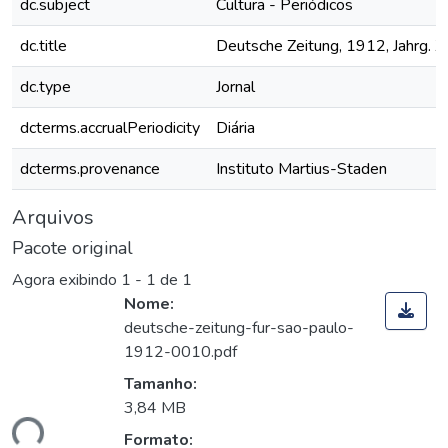
dc.subject
Cultura - Periódicos
dc.title
Deutsche Zeitung, 1912, Jahrg. X
dc.type
Jornal
dcterms.accrualPeriodicity
Diária
dcterms.provenance
Instituto Martius-Staden
Arquivos
Pacote original
Agora exibindo
1 - 1 de 1
Nome:
deutsche-zeitung-fur-sao-paulo-
1912-0010.pdf
Tamanho:
3,84 MB
ndo...
Formato: