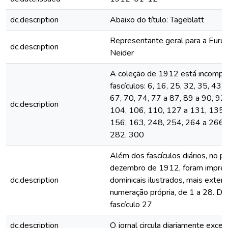
dc.description
Abaixo do título: Tageblatt
Representante geral para a Euro
dc.description
Neider
A coleção de 1912 está incomple
fascículos: 6, 16, 25, 32, 35, 43,
67, 70, 74, 77 a 87, 89 a 90, 92,
dc.description
104, 106, 110, 127 a 131, 135,
156, 163, 248, 254, 264 a 266,
282, 300
Além dos fascículos diários, no p
dezembro de 1912, foram impres
dc.description
dominicais ilustrados, mais exten
numeração própria, de 1 a 28. De
fascículo 27
dc.description
O jornal circula diariamente exc