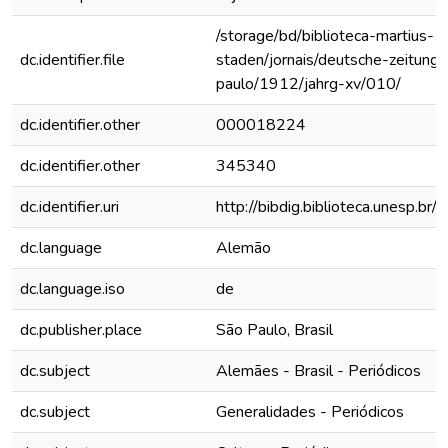
/storage/bd/biblioteca-martius-
dc.identifier.file
staden/jornais/deutsche-zeitung-
paulo/1912/jahrg-xv/010/
dc.identifier.other
000018224
dc.identifier.other
345340
dc.identifier.uri
http://bibdig.biblioteca.unesp.b
dc.language
Alemão
dc.language.iso
de
dc.publisher.place
São Paulo, Brasil
dc.subject
Alemães - Brasil - Periódicos
dc.subject
Generalidades - Periódicos