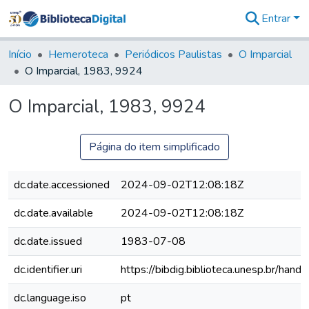
Entrar
Comunidades
&
Início
Hemeroteca
Periódicos Paulistas
O Imparcial
Coleções
O Imparcial, 1983, 9924
Tudo na
Biblioteca
O Imparcial, 1983, 9924
Digital
Estatísticas
Página do item simplificado
dc.date.accessioned
2024-09-02T12:08:18Z
dc.date.available
2024-09-02T12:08:18Z
dc.date.issued
1983-07-08
dc.identifier.uri
https://bibdig.biblioteca.unesp.br/han
dc.language.iso
pt