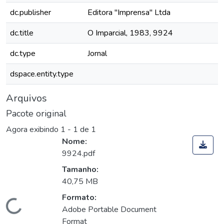
dc.publisher
Editora "Imprensa" Ltda
dc.title
O Imparcial, 1983, 9924
dc.type
Jornal
dspace.entity.type
Arquivos
Pacote original
Agora exibindo
1 - 1 de 1
Nome:
9924.pdf
Tamanho:
40,75 MB
Formato:
Carregando...
Adobe Portable Document
Format