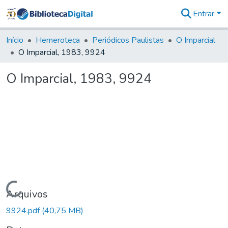
Entrar
Comunidades
&
Início
Hemeroteca
Periódicos Paulistas
O Imparcial
Coleções
O Imparcial, 1983, 9924
Tudo na
Biblioteca
O Imparcial, 1983, 9924
Digital
Estatísticas
Carregando...
Arquivos
9924.pdf
(40,75 MB)