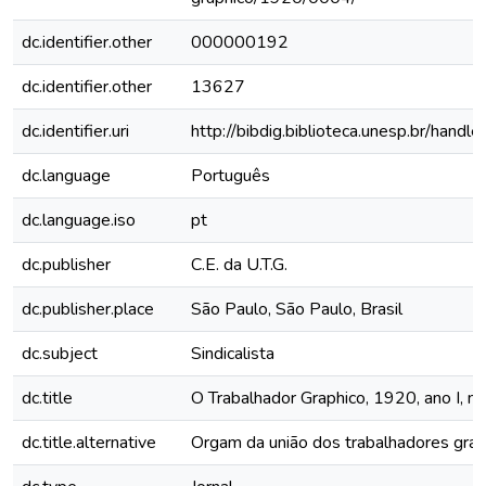
dc.identifier.other
000000192
dc.identifier.other
13627
dc.identifier.uri
http://bibdig.biblioteca.unesp.br/hand
dc.language
Português
dc.language.iso
pt
dc.publisher
C.E. da U.T.G.
dc.publisher.place
São Paulo, São Paulo, Brasil
dc.subject
Sindicalista
dc.title
O Trabalhador Graphico, 1920, ano I, n
dc.title.alternative
Orgam da união dos trabalhadores grap