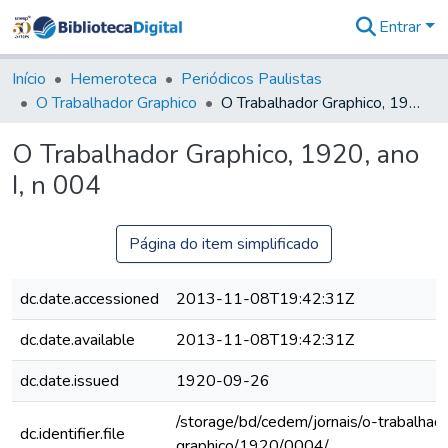
Entrar
Comunidades
&
Início
Hemeroteca
Periódicos Paulistas
Coleções
O Trabalhador Graphico
O Trabalhador Graphico, 1920, ano I, n 004
Tudo na
Biblioteca
O Trabalhador Graphico, 1920, ano
Digital
I, n 004
Estatísticas
Página do item simplificado
dc.date.accessioned
2013-11-08T19:42:31Z
dc.date.available
2013-11-08T19:42:31Z
dc.date.issued
1920-09-26
/storage/bd/cedem/jornais/o-trabalhad
dc.identifier.file
graphico/1920/0004/