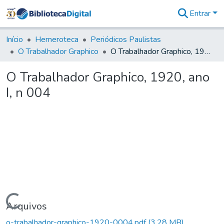
Entrar
Comunidades
&
Início
Hemeroteca
Periódicos Paulistas
Coleções
O Trabalhador Graphico
O Trabalhador Graphico, 1920, ano I, n 004
Tudo na
Biblioteca
O Trabalhador Graphico, 1920, ano
Digital
I, n 004
Estatísticas
Carregando...
Arquivos
o-trabalhador-graphico-1920-0004.pdf
(3,28 MB)