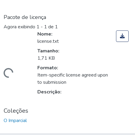
Pacote de licença
Agora exibindo
1 - 1 de 1
Nome:
license.txt
Tamanho:
1,71 KB
Formato:
Carregando...
Item-specific license agreed upon
to submission
Descrição:
Coleções
O Imparcial