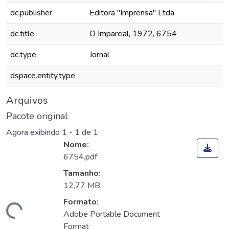
dc.publisher
Editora "Imprensa" Ltda
dc.title
O Imparcial, 1972, 6754
dc.type
Jornal
dspace.entity.type
Arquivos
Pacote original
Agora exibindo
1 - 1 de 1
Nome:
6754.pdf
Tamanho:
12,77 MB
Formato:
Carregando...
Adobe Portable Document
Format