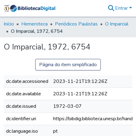
Entrar
Comunidades
&
Início
Hemeroteca
Periódicos Paulistas
O Imparcial
Coleções
O Imparcial, 1972, 6754
Tudo na
Biblioteca
O Imparcial, 1972, 6754
Digital
Estatísticas
Página do item simplificado
dc.date.accessioned
2023-11-21T19:12:26Z
dc.date.available
2023-11-21T19:12:26Z
dc.date.issued
1972-03-07
dc.identifier.uri
https://bibdig.biblioteca.unesp.br/han
dc.language.iso
pt