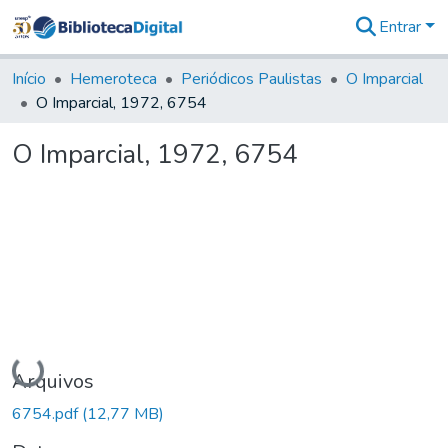
Entrar
Comunidades
&
Início
Hemeroteca
Periódicos Paulistas
O Imparcial
Coleções
O Imparcial, 1972, 6754
Tudo na
Biblioteca
O Imparcial, 1972, 6754
Digital
Estatísticas
Carregando...
Arquivos
6754.pdf
(12,77 MB)