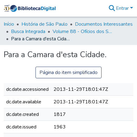
Entrar
Comunidades
&
Início
História de São Paulo
Documentos Interessantes
Coleções
Busca Integrada
Volume 88 - Ofícios dos Senhores Governadores Interinos da Capitania de São Paulo (1817- 1819)
Tudo na
Para a Camara d'esta Cidade.
Biblioteca
Digital
Para a Camara d'esta Cidade.
Estatísticas
Página do item simplificado
dc.date.accessioned
2013-11-29T18:01:47Z
dc.date.available
2013-11-29T18:01:47Z
dc.date.created
1817
dc.date.issued
1963