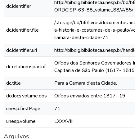
http://bibdig.biblioteca.unesp.br/bd/bf
dc.identifier
ORDCISP-63-88_volume_88/#/85/
/storage/bd/bfr/livros/documentos-int
dc.identifier.file
a-historia-e-costumes-de-s-paulo/vol
camara-desta-cidade-71
dc.identifier.uri
http://bibdig.biblioteca.unesp.br/hand
Ofícios dos Senhores Governadores Int
dc.relation.ispartof
Capitania de São Paulo (1817- 1819)
dc.title
Para a Camara d'esta Cidade.
dcdocs.volume.obs
Ofícios enviados entre 1817- 19
unesp.firstPage
71
unesp.volume
LXXXVIII
Arquivos