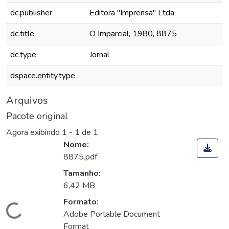
dc.publisher
Editora "Imprensa" Ltda
dc.title
O Imparcial, 1980, 8875
dc.type
Jornal
dspace.entity.type
Arquivos
Pacote original
Agora exibindo
1 - 1 de 1
Nome:
8875.pdf
Tamanho:
6,42 MB
Formato:
Carregando...
Adobe Portable Document
Format