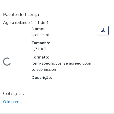
Pacote de licença
Agora exibindo
1 - 1 de 1
Nome:
license.txt
Tamanho:
1,71 KB
Formato:
Carregando...
Item-specific license agreed upon
to submission
Descrição:
Coleções
O Imparcial