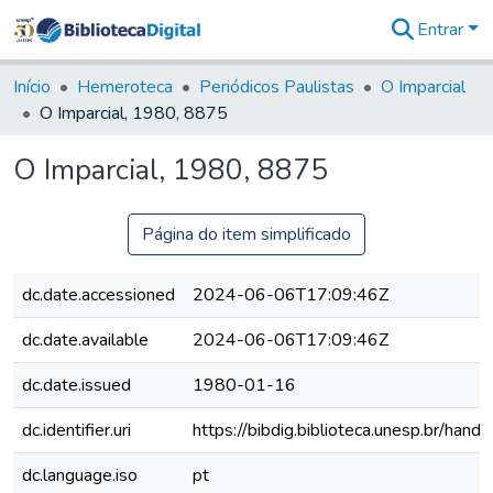
Entrar
Comunidades
&
Início
Hemeroteca
Periódicos Paulistas
O Imparcial
Coleções
O Imparcial, 1980, 8875
Tudo na
Biblioteca
O Imparcial, 1980, 8875
Digital
Estatísticas
Página do item simplificado
dc.date.accessioned
2024-06-06T17:09:46Z
dc.date.available
2024-06-06T17:09:46Z
dc.date.issued
1980-01-16
dc.identifier.uri
https://bibdig.biblioteca.unesp.br/han
dc.language.iso
pt