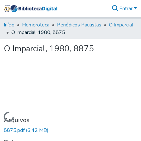
Entrar
Comunidades
&
Início
Hemeroteca
Periódicos Paulistas
O Imparcial
Coleções
O Imparcial, 1980, 8875
Tudo na
Biblioteca
O Imparcial, 1980, 8875
Digital
Estatísticas
Carregando...
Arquivos
8875.pdf
(6,42 MB)