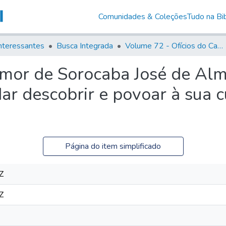
Comunidades & Coleções
Tudo na Bib
nteressantes
Busca Integrada
Volume 72 - Ofícios do Capitão General D. Luis Antonio de Souza Botelho Mourão (Morgado de Matheus): 1765-1766
-mor de Sorocaba José de Al
ar descobrir e povoar à sua 
Página do item simplificado
Z
Z