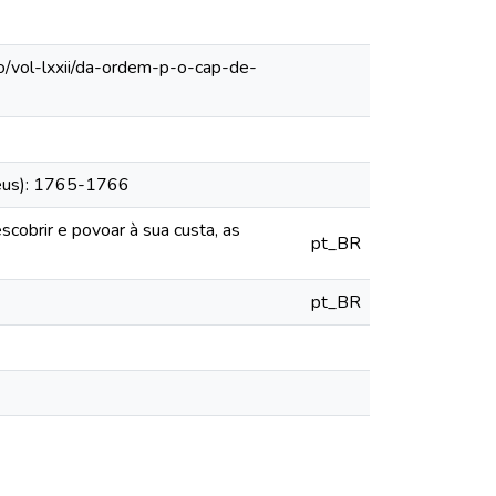
o/vol-lxxii/da-ordem-p-o-cap-de-
heus): 1765-1766
cobrir e povoar à sua custa, as
pt_BR
pt_BR