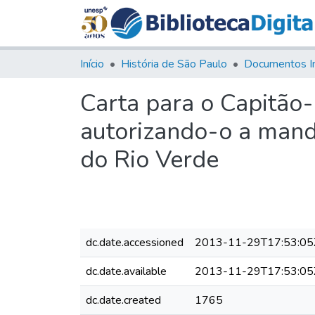
Início
História de São Paulo
Documentos I
Carta para o Capitão
autorizando-o a mand
do Rio Verde
dc.date.accessioned
2013-11-29T17:53:05
dc.date.available
2013-11-29T17:53:05
dc.date.created
1765