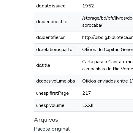
dc.date.issued
1952
/storage/bd/bfr/livros/
dc.identifier.file
sorocaba/
dc.identifier.uri
http://bibdig.biblioteca
dc.relation.ispartof
Ofícios do Capitão Gen
Carta para o Capitão-mo
dc.title
campanhas do Rio Verd
dcdocs.volume.obs
Ofícios enviados entre 
unesp.firstPage
217
unesp.volume
LXXII
Arquivos
Pacote original