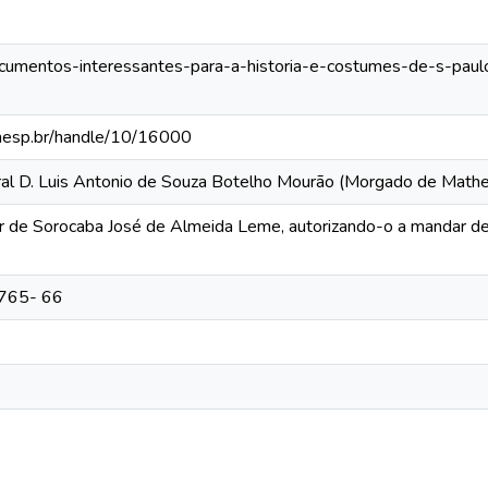
documentos-interessantes-para-a-historia-e-costumes-de-s-paul
.unesp.br/handle/10/16000
eral D. Luis Antonio de Souza Botelho Mourão (Morgado de Mat
r de Sorocaba José de Almeida Leme, autorizando-o a mandar des
e
1765- 66