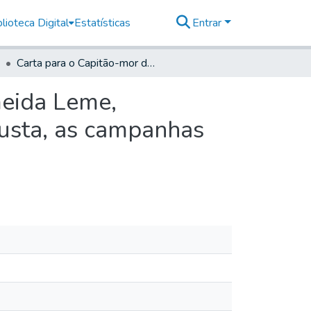
lioteca Digital
Estatísticas
Entrar
Carta para o Capitão-mor de Sorocaba José de Almeida Leme, autorizando-o a mandar descobrir e povoar à sua custa, as campanhas do Rio Verde
meida Leme,
custa, as campanhas