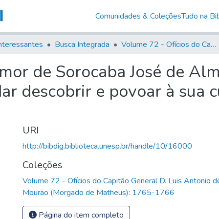
Comunidades & Coleções
Tudo na Bib
nteressantes
Busca Integrada
Volume 72 - Ofícios do Capitão General D. Luis Antonio de Souza Botelho Mourão (Morgado de Matheus): 1765-1766
-mor de Sorocaba José de Al
ar descobrir e povoar à sua 
URI
http://bibdig.biblioteca.unesp.br/handle/10/16000
Coleções
Volume 72 - Ofícios do Capitão General D. Luis Antonio 
Mourão (Morgado de Matheus): 1765-1766
Página do item completo