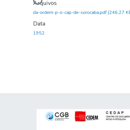
Carregando...
Arquivos
da-ordem-p-o-cap-de-sorocaba.pdf
(246,27 K
Data
1952