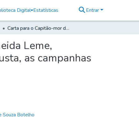
lioteca Digital
Estatísticas
Entrar
Carta para o Capitão-mor de Sorocaba José de Almeida Leme, autorizando-o a mandar descobrir e povoar à sua custa, as campanhas do Rio Verde
meida Leme,
custa, as campanhas
de Souza Botelho